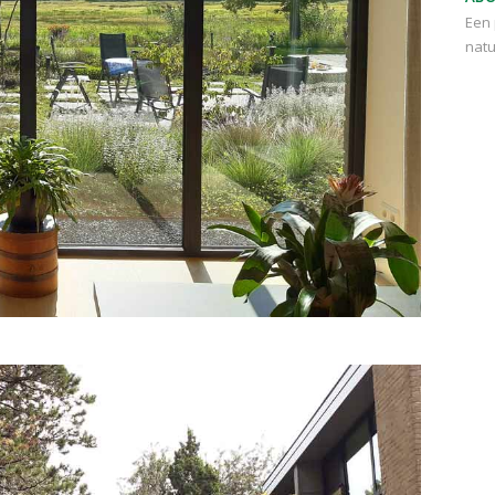
Een 
natu