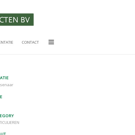
RECENTE BERICHTEN
Tuin Bieslandhof
22/08/2023
NTATIE
CONTACT
DE VITALE TUIN
22/02/2023
NVTL 100 jaar
15/11/2022
Roofs Het Dak van het jaar 2022
22/09/2022
ATIE
Zecc en Lindeloof ontwerpen
senaar
woonblok bij oude scheepswerf
Krimpen aan den IJssel
E
25/05/2022
1
EGORY
TICULIEREN
OUT