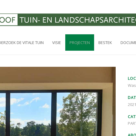
ERZOEK DE VITALE TUIN
VISIE
PROJECTEN
BESTEK
DOCUME
LOC
Was
DAT
202
CAT
PAR
AB