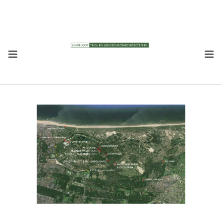
RECENTE BERICHTEN
Tuin Bieslandhof
22/08/2023
DE VITALE TUIN
22/02/2023
NVTL 100 jaar
15/11/2022
Roofs Het Dak van het jaar 2022
22/09/2022
Zecc en Lindeloof ontwerpen
woonblok bij oude scheepswerf
Krimpen aan den IJssel
25/05/2022