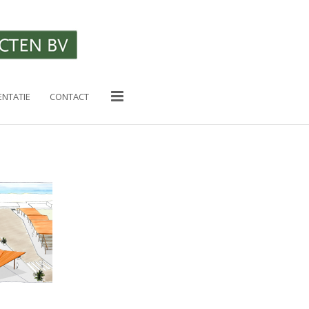
RECENTE BERICHTEN
Tuin Bieslandhof
22/08/2023
NTATIE
CONTACT
DE VITALE TUIN
22/02/2023
NVTL 100 jaar
15/11/2022
Roofs Het Dak van het jaar 2022
22/09/2022
Zecc en Lindeloof ontwerpen
woonblok bij oude scheepswerf
Krimpen aan den IJssel
25/05/2022