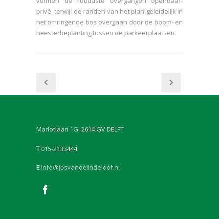
vormen de robuuste overgangen openbaar-
privé, terwijl de randen van het plan geleidelijk in
het omringende bos overgaan door de boom- en
heesterbeplanting tussen de parkeerplaatsen.
Marlotlaan 1G, 2614 GV DELFT
T
015-2133444
E
info@josvandelindeloof.nl