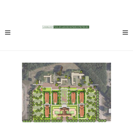
RECENTE BERICHTEN
Tuin Bieslandhof
22/08/2023
DE VITALE TUIN
22/02/2023
NVTL 100 jaar
15/11/2022
Roofs Het Dak van het jaar 2022
22/09/2022
Zecc en Lindeloof ontwerpen
woonblok bij oude scheepswerf
Krimpen aan den IJssel
25/05/2022